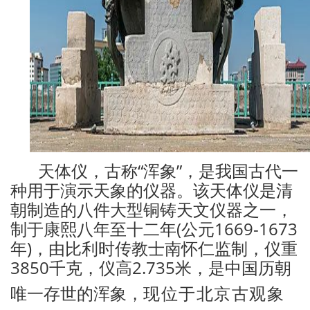
天体仪，古称“浑象”，是我国古代一
种用于演示天象的仪器。该
天体仪是清
朝制造的八件大型铜铸天文仪器之一，
制于康熙八年至十二年(公元1669-1673
年)，由比利时传教士南怀仁监制，仪重
3850千克，仪高2.735米，
是中国历朝
唯一存世的浑象，
现位于北京古观象