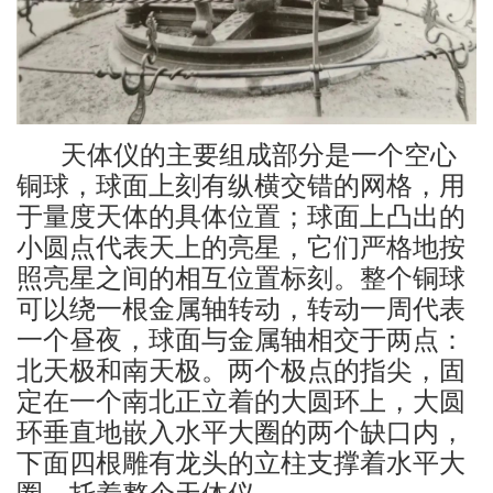
天体仪的主要组成部分是一个空心
铜球，球面上刻有纵横交错的网格，用
于量度天体的具体位置；球面上凸出的
小圆点代表天上的亮星，它们严格地按
照亮星之间的相互位置标刻。整个铜球
可以绕一根金属轴转动，转动一周代表
一个昼夜，球面与金属轴相交于两点：
北天极和南天极。两个极点的指尖，固
定在一个南北正立着的大圆环上，大圆
环垂直地嵌入水平大圈的两个缺口内，
下面四根雕有龙头的立柱支撑着水平大
圈，托着整个天体仪。